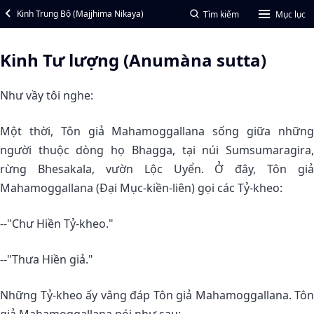
Kinh Trung Bộ (Majjhima Nikaya)
Tìm kiếm
Mục lục
Kinh Tư lượng (Anumàna sutta)
Như vầy tôi nghe:
Một thời, Tôn giả Mahamoggallana sống giữa những
người thuộc dòng họ Bhagga, tại núi Sumsumaragira,
rừng Bhesakala, vườn Lộc Uyển. Ở đây, Tôn giả
Mahamoggallana (Ðại Mục-kiền-liên) gọi các Tỷ-kheo:
--"Chư Hiền Tỷ-kheo."
--"Thưa Hiền giả."
Những Tỷ-kheo ấy vâng đáp Tôn giả Mahamoggallana. Tôn