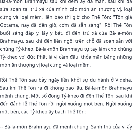
Bà-la-môn Brahmayu sau khi đêm ấy đã mãn, sau khi đã
sửa soạn tại trú xá của mình các món ăn thượng vị, loại
cứng và loại mềm, liền báo thì giờ cho Thế Tôn: "Tôn giả
Gotama, nay đã đến giờ, cơm đã sẵn sàng". Rồi Thế Tôn
buổi sáng đắp y, lấy y bát, đi đến trú xá của Bà-la-môn
Brahmayu, sau khi đến liền ngồi trên chỗ đã soạn sẵn với
chúng Tỷ-kheo. Bà-la-môn Brahmayu tự tay làm cho chúng
Tỷ-kheo với đức Phật là vị cầm đầu, thỏa mãn bằng những
món ăn thượng vị loại cứng và loại mềm.
Rồi Thế Tôn sau bảy ngày liền khởi sự du hành ở Videha.
Sau khi Thế Tôn ra đi không bao lâu, Bà-la-môn Brahmayu
mệnh chung. Một số đông Tỷ-kheo đi đến Thế Tôn, sau khi
đến đảnh lễ Thế Tôn rồi ngồi xuống một bên. Ngồi xuống
một bên, các Tỷ-kheo ấy bạch Thế Tôn:
-- Bà-la-môn Brahmayu đã mệnh chung. Sanh thú của vị ấy