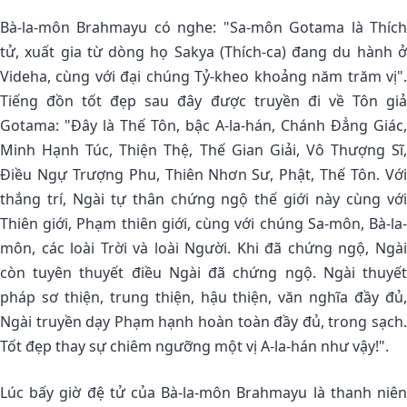
Bà-la-môn Brahmayu có nghe: "Sa-môn Gotama là Thích
tử, xuất gia từ dòng họ Sakya (Thích-ca) đang du hành ở
Videha, cùng với đại chúng Tỷ-kheo khoảng năm trăm vị".
Tiếng đồn tốt đẹp sau đây được truyền đi về Tôn giả
Gotama: "Ðây là Thế Tôn, bậc A-la-hán, Chánh Ðẳng Giác,
Minh Hạnh Túc, Thiện Thệ, Thế Gian Giải, Vô Thượng Sĩ,
Ðiều Ngự Trượng Phu, Thiên Nhơn Sư, Phật, Thế Tôn. Với
thắng trí, Ngài tự thân chứng ngộ thế giới này cùng với
Thiên giới, Phạm thiên giới, cùng với chúng Sa-môn, Bà-la-
môn, các loài Trời và loài Người. Khi đã chứng ngộ, Ngài
còn tuyên thuyết điều Ngài đã chứng ngộ. Ngài thuyết
pháp sơ thiện, trung thiện, hậu thiện, văn nghĩa đầy đủ,
Ngài truyền dạy Phạm hạnh hoàn toàn đầy đủ, trong sạch.
Tốt đẹp thay sự chiêm ngưỡng một vị A-la-hán như vậy!".
Lúc bấy giờ đệ tử của Bà-la-môn Brahmayu là thanh niên