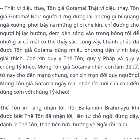
-- Thật vi diệu thay, Tôn giả Gotama! Thật vi diệu thay, Tôn
giả Gotama! Như người dựng đứng lại những gì bị quăng
ngã xuống, phơi bày ra những gì bị che kín, chỉ đường cho
người bị lạc hướng, đem đèn sáng vào trong bóng tối để
những ai có mắt có thể thấy sắc; cũng vậy, Chánh pháp đã
được Tôn giả Gotama dùng nhiều phương tiện trình bày,
giải thích. Con xin quy y Thế Tôn, quy y Pháp và quy y
chúng Tỷ-kheo. Mong Tôn giả Gotama nhận con làm đệ tử,
từ nay cho đến mạng chung, con xin trọn đời quy ngưỡng!
Mong Tôn giả Gotama ngày mai nhận lời mời của con đến
dùng cơm với chúng Tỷ-kheo!
Thế Tôn im lặng nhận lời. Rồi Bà-la-môn Brahmayu khi
được biết Thế Tôn đã nhận lời, liền từ chỗ ngồi đứng dậy,
đảnh lễ Thế Tôn, thân bên hữu hướng về Ngài rồi ra đi.