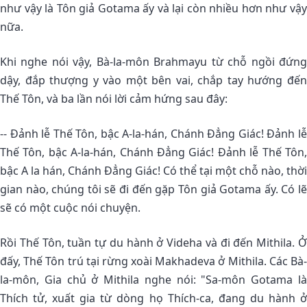
như vậy là Tôn giả Gotama ấy và lại còn nhiều hơn như vậy
nữa.
Khi nghe nói vậy, Bà-la-môn Brahmayu từ chỗ ngồi đứng
dậy, đắp thượng y vào một bên vai, chắp tay hướng đến
Thế Tôn, và ba lần nói lời cảm hứng sau đây:
-- Ðảnh lễ Thế Tôn, bậc A-la-hán, Chánh Ðẳng Giác! Ðảnh lễ
Thế Tôn, bậc A-la-hán, Chánh Ðẳng Giác! Ðảnh lễ Thế Tôn,
bậc A la hán, Chánh Ðẳng Giác! Có thể tại một chỗ nào, thời
gian nào, chúng tôi sẽ đi đến gặp Tôn giả Gotama ấy. Có lẽ
sẽ có một cuộc nói chuyện.
Rồi Thế Tôn, tuần tự du hành ở Videha và đi đến Mithila. Ở
đấy, Thế Tôn trú tại rừng xoài Makhadeva ở Mithila. Các Bà-
la-môn, Gia chủ ở Mithila nghe nói: "Sa-môn Gotama là
Thích tử, xuất gia từ dòng họ Thích-ca, đang du hành ở