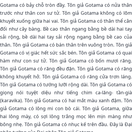
Gotama có bảy chỗ tròn đầy. Tôn giả Gotama có nửa thân
trước như thân con sư tử. Tôn giả Gotama không có lõm
khuyết xuống giữa hai vai. Tôn giả Gotama có thân thể cân
đối như cây bàng. Bề cao thân ngang bằng bề dài hai tay
sải rộng, bề dài hai tay sải rộng ngang bằng bề cao của
thân. Tôn giả Gotama có bán thân trên vuông tròn. Tôn giả
Gotama có vị giác hết sức sắc bén. Tôn giả Gotama có quai
hàm như con sư tử. Tôn giả Gotama có bốn mươi răng.
Tôn giả Gotama có răng đều đặn. Tôn giả Gotama có răng
không khuyết hở. Tôn giả Gotama có răng cửa trơn láng.
Tôn giả Gotama có tướng lưỡi rộng dài. Tôn giả Gotama có
giọng nói tuyệt diệu như tiếng chim ca-lăng- tần-già
(karavika). Tôn giả Gotama có hai mắt màu xanh đậm. Tôn
giả Gotama có lông mi con bò cái. Tôn giả Gotama, giữa
hai lông mày, có sợi lông trắng mọc lên mịn màng như
bông nhẹ. Tôn giả Gotama có nhục kế trên đầu. Ðây là Ðại