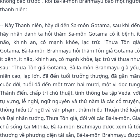
không báo trước". Rồi Bà-la-môn Brahmayu bảo một người
thanh niên:
-- Này Thanh niên, hãy đi đến Sa-môn Gotama, sau khi đến
hãy nhân danh ta hỏi thăm Sa-môn Gotama có ít bệnh, ít
não, khinh an, có mạnh khỏe, lạc trú: "Thưa Tôn giả
Gotama, Bà-la-môn Brahmayu hỏi thăm Tôn giả Gotama có
ít bệnh, ít não, khinh an, có mạnh khỏe, lạc trú và thưa như
sau: "Thưa Tôn giả Gotama, Bà-la-môn Brahmayu già yếu,
niên cao, lạp lớn, đã đến tuổi trưởng thượng, đã gần mãn
cuộc đời, tuổi đã đến một trăm hai mươi, một vị đọc tụng
Thánh điển, chấp trì chú thuật, tinh thông ba tập Veda, với
tự vựng, lễ nghi, ngữ nguyên và thứ năm là các cổ truyện,
thông hiểu từ ngữ và văn phạm, thâm hiểu Thuận thế luận
và Ðại nhân tướng. Thưa Tôn giả, đối với các Bà-la-môn, Gia
chủ sống tại Mithila, Bà-la-môn Brahmayu được xem là tối
thượng về phương diện tài sản, Bà-la-môn Brahmayu được