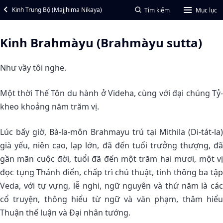
Kinh Trung Bộ (Majjhima Nikaya)
Tìm kiếm
Mục lục
Kinh Brahmàyu (Brahmàyu sutta)
Như vầy tôi nghe.
Một thời Thế Tôn du hành ở Videha, cùng với đại chúng Tỷ-
kheo khoảng năm trăm vị.
Lúc bấy giờ, Bà-la-môn Brahmayu trú tại Mithila (Di-tát-la)
già yếu, niên cao, lạp lớn, đã đến tuổi trưởng thượng, đã
gần mãn cuộc đời, tuổi đã đến một trăm hai mươi, một vị
đọc tụng Thánh điển, chấp trì chú thuật, tinh thông ba tập
Veda, với tự vựng, lễ nghi, ngữ nguyên và thứ năm là các
cổ truyện, thông hiểu từ ngữ và văn phạm, thâm hiểu
Thuận thế luận và Ðại nhân tướng.