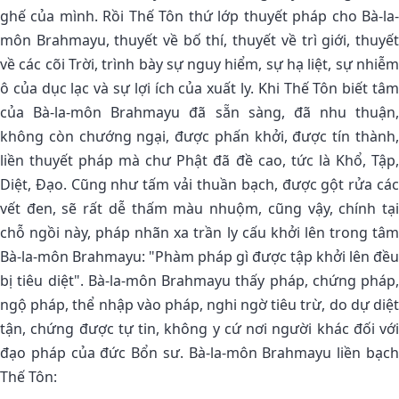
ghế của mình. Rồi Thế Tôn thứ lớp thuyết pháp cho Bà-la-
môn Brahmayu, thuyết về bố thí, thuyết về trì giới, thuyết
về các cõi Trời, trình bày sự nguy hiểm, sự hạ liệt, sự nhiễm
ô của dục lạc và sự lợi ích của xuất ly. Khi Thế Tôn biết tâm
của Bà-la-môn Brahmayu đã sẵn sàng, đã nhu thuận,
không còn chướng ngại, được phấn khởi, được tín thành,
liền thuyết pháp mà chư Phật đã đề cao, tức là Khổ, Tập,
Diệt, Ðạo. Cũng như tấm vải thuần bạch, được gột rửa các
vết đen, sẽ rất dễ thấm màu nhuộm, cũng vậy, chính tại
chỗ ngồi này, pháp nhãn xa trần ly cấu khởi lên trong tâm
Bà-la-môn Brahmayu: "Phàm pháp gì được tập khởi lên đều
bị tiêu diệt". Bà-la-môn Brahmayu thấy pháp, chứng pháp,
ngộ pháp, thể nhập vào pháp, nghi ngờ tiêu trừ, do dự diệt
tận, chứng được tự tin, không y cứ nơi người khác đối với
đạo pháp của đức Bổn sư. Bà-la-môn Brahmayu liền bạch
Thế Tôn: