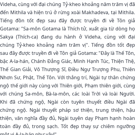
Videha, cùng với đại chúng Tỷ-kheo khoảng năm trăm vị đã
đến Mithila và hiện trú ở rừng xoài Makhadeva, tại Mithila.
Tiếng đồn tốt đẹp sau đây được truyền đi về Tôn giả
Gotama: "Sa-môn Gotama là Thích tử, xuất gia từ dòng họ
Sakya (Thích-ca) đang du hành ở Videha, cùng với đại
chúng Tỷ-kheo khoảng năm trăm vị". Tiếng đồn tốt đẹp
sau đây được truyền đi về Tôn giả Gotama: "Ðây là Thế Tôn,
bậc A-la-hán, Chánh Ðẳng Giác, Minh Hạnh Túc, Thiện Thệ,
Thế Gian Giải, Vô Thượng Sĩ, Ðiều Ngự Trượng Phu, Thiên
Nhơn Sư, Phật, Thế Tôn. Với thắng trí, Ngài tự thân chứng
ngộ thế giới này cùng với Thiên giới, Phạm thiên giới, cùng
với chúng Sa-môn, Bà-la-môn, các loài Trời và loài Người.
Khi đã chứng ngộ, Ngài còn tuyên thuyết điều Ngài đã
chứng ngộ. Ngài thuyết pháp sơ thiện, trung thiện, hậu
thiện, văn nghĩa đầy đủ, Ngài tuyên dạy Phạm hạnh hoàn
toàn đầy đủ, trong sạch. Tốt đẹp thay sự chiêm ngưỡng
một vị A-la-hán như vậy!".