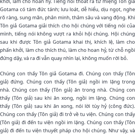
khởi, làm cho hoan hỷ. Tiếng nói thoát ra từ miệng Tôn giả
Gotama có tám đức tánh; lưu loát, dễ hiểu, dịu ngọt, nghe
rõ ràng, sung mãn, phân minh, thâm sâu và vang động. Khi
Tôn giả Gotama giải thích cho hội chúng với tiếng nói của
mình, tiếng nói không vượt ra khỏi hội chúng. Hội chúng
sau khi được Tôn giả Gotama khai thị, khích lệ, làm cho
phấn khởi, làm cho thích thú, làm cho hoan hỷ, từ chỗ ngồi
đứng dậy, và ra đi vẫn quay nhìn lại, không muốn rời bỏ.
Chúng con thấy Tôn giả Gotama đi. Chúng con thấy (Tôn
giả) đứng. Chúng con thấy (Tôn giả) ngồi im lặng trong
nhà. Chúng con thấy (Tôn giả) ăn trong nhà. Chúng con
thấy (Tôn giả) sau khi ăn xong, ngồi im lặng. Chúng con
thấy (Tôn giả) sau khi ăn xong, nói lời tùy hỷ (công đức).
Chúng con thấy (Tôn giả) đi trở về tu viện. Chúng con thấy
(Tôn giả) đi đến tu viện ngồi im lặng. Chúng con thấy (Tôn
giả) đi đến tu viện thuyết pháp cho hội chúng. Như vậy, và