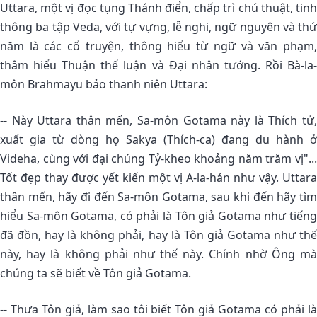
Uttara, một vị đọc tụng Thánh điển, chấp trì chú thuật, tinh
thông ba tập Veda, với tự vựng, lễ nghi, ngữ nguyên và thứ
năm là các cổ truyện, thông hiểu từ ngữ và văn phạm,
thâm hiểu Thuận thế luận và Ðại nhân tướng. Rồi Bà-la-
môn Brahmayu bảo thanh niên Uttara:
-- Này Uttara thân mến, Sa-môn Gotama này là Thích tử,
xuất gia từ dòng họ Sakya (Thích-ca) đang du hành ở
Videha, cùng với đại chúng Tỷ-kheo khoảng năm trăm vị"...
Tốt đẹp thay được yết kiến một vị A-la-hán như vậy. Uttara
thân mến, hãy đi đến Sa-môn Gotama, sau khi đến hãy tìm
hiểu Sa-môn Gotama, có phải là Tôn giả Gotama như tiếng
đã đồn, hay là không phải, hay là Tôn giả Gotama như thế
này, hay là không phải như thế này. Chính nhờ Ông mà
chúng ta sẽ biết về Tôn giả Gotama.
-- Thưa Tôn giả, làm sao tôi biết Tôn giả Gotama có phải là