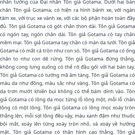
nhân tướng của Ðại nhân Tôn giả Gotama. Dưới hai bàn
chân Tôn giả Gotama, có hiện ra hình bánh xe, với ngàn
tăm xe, với trục xe vành xe, với các bộ phận hoàn toàn đầy
đủ. Tôn giả Gotama có gót chân thon dài. Tôn giả Gotama
có ngón tay, ngón chân dài. Tôn giả Gotama có tay chân
mềm mại. Tôn giả Gotama tay chân có màn da lưới. Tôn giả
Gotama có mắt cá tròn như con sò. Tôn giả Gotama có ống
chân to như con dê rừng. Tôn giả Gotama đứng thẳng,
không cong lưng xuống có thể rờ đầu gối với hai bàn tay.
Tôn giả Gotama có tướng mã âm tàng. Tôn giả Gotama có
màu da như đồng, màu sắc như vàng. Tôn giả Gotama có
da trơn mướt khiến bụi không có thể bám dính vào. Tôn
giả Gotama có lông da mọc từng lỗ lông một, mỗi lỗ chân
lông có một lông. Tôn giả Gotama có lông mọc xoáy tròn
thẳng lên, mỗi sợi lông đều vậy, màu xanh đậm như thuốc
bôi mắt, xoáy lên từng xoáy tròn nhỏ, và xoáy về hướng
mặt. Tôn giả Gotama có thân hình cao thẳng. Tôn giả