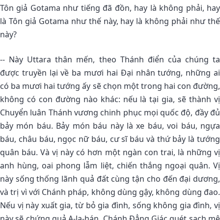
Tôn giả Gotama như tiếng đã đồn, hay là không phải, hay
là Tôn giả Gotama như thế này, hay là không phải như thế
này?
-- Này Uttara thân mến, theo Thánh điển của chúng ta
được truyền lại về ba mươi hai Ðại nhân tướng, những ai
có ba mươi hai tướng ấy sẽ chọn một trong hai con đường,
không có con đường nào khác: nếu là tại gia, sẽ thành vị
Chuyển luân Thánh vương chinh phục mọi quốc độ, đầy đủ
bảy món báu. Bảy món báu này là xe báu, voi báu, ngựa
báu, châu báu, ngọc nữ báu, cư sĩ báu và thứ bảy là tướng
quân báu. Và vị này có hơn một ngàn con trai, là những vị
anh hùng, oai phong lẫm liệt, chiến thắng ngoại quân. Vị
này sống thống lãnh quả đất cùng tận cho đến đại dương,
và trị vì với Chánh pháp, không dùng gậy, không dùng đao.
Nếu vị này xuất gia, từ bỏ gia đình, sống không gia đình, vị
này sẽ chứng quả A-la-hán, Chánh Ðẳng Giác quét sạch mê