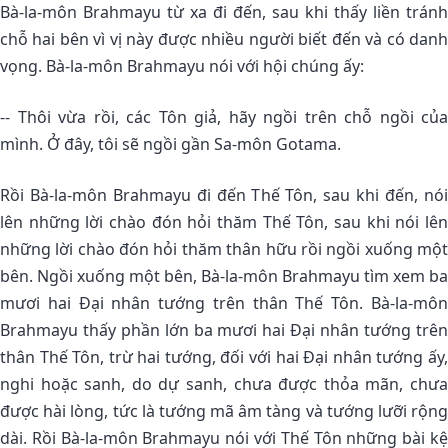
Bà-la-môn Brahmayu từ xa đi đến, sau khi thấy liền tránh
chỗ hai bên vì vị này được nhiều người biết đến và có danh
vọng. Bà-la-môn Brahmayu nói với hội chúng ấy:
-- Thôi vừa rồi, các Tôn giả, hãy ngồi trên chỗ ngồi của
mình. Ở đây, tôi sẽ ngồi gần Sa-môn Gotama.
Rồi Bà-la-môn Brahmayu đi đến Thế Tôn, sau khi đến, nói
lên những lời chào đón hỏi thăm Thế Tôn, sau khi nói lên
những lời chào đón hỏi thăm thân hữu rồi ngồi xuống một
bên. Ngồi xuống một bên, Bà-la-môn Brahmayu tìm xem ba
mươi hai Ðại nhân tướng trên thân Thế Tôn. Bà-la-môn
Brahmayu thấy phần lớn ba mươi hai Ðại nhân tướng trên
thân Thế Tôn, trừ hai tướng, đối với hai Ðại nhân tướng ấy,
nghi hoặc sanh, do dự sanh, chưa được thỏa mãn, chưa
được hài lòng, tức là tướng mã âm tàng và tướng lưỡi rộng
dài. Rồi Bà-la-môn Brahmayu nói với Thế Tôn những bài kệ