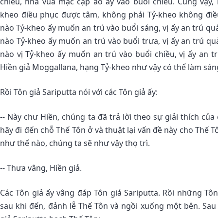
chiều, nhà vua mặc cặp áo ấy vào buổi chiều. Cũng vậy, 
kheo điều phục được tâm, không phải Tỷ-kheo không điề
nào Tỷ-kheo ấy muốn an trú vào buổi sáng, vị ấy an trú quả
nào Tỷ-kheo ấy muốn an trú vào buổi trưa, vị ấy an trú quả
nào vị Tỷ-kheo ấy muốn an trú vào buổi chiều, vị ấy an t
Hiền giả Moggallana, hạng Tỷ-kheo như vậy có thể làm sán
Rồi Tôn giả Sariputta nói với các Tôn giả ấy:
-- Này chư Hiền, chúng ta đã trả lời theo sự giải thích củ
hãy đi đến chỗ Thế Tôn ở và thuật lại vấn đề này cho Thế Tô
như thế nào, chúng ta sẽ như vậy thọ trì.
-- Thưa vâng, Hiền giả.
Các Tôn giả ấy vâng đáp Tôn giả Sariputta. Rồi những Tôn
sau khi đến, đảnh lễ Thế Tôn và ngồi xuống một bên. Sau