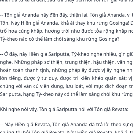
-- Tôn giả Ananda hãy đến đây, thiện lai, Tôn giả Ananda, vị 
Tôn. Này Hiền giả Ananda, khả ái thay khu rừng Gosinga! 
trổ hoa cùng khắp, hương trời như được tỏa rộng khắp nơ
Tỷ-kheo nào có thể làm chói sáng khu rừng Gosinga?
-- Ở đây, này Hiền giả Sariputta, Tỷ-kheo nghe nhiều, gìn gi
nghe. Những pháp sơ thiện, trung thiện, hậu thiện, văn ng
hoàn toàn thanh tịnh, những pháp ấy được vị ấy nghe nhiề
lớn tiếng, được ý tư duy, được tri kiến khéo quán sát; v
chúng với văn cú viên dung, lưu loát, với mục đích đoạn t
Sariputta, hạng Tỷ-kheo này có thể làm sáng chói khu rừng
Khi nghe nói vậy, Tôn giả Sariputta nói với Tôn giả Revata:
-- Này Hiền giả Revata, Tôn giả Ananda đã trả lời theo sự g
chúng tôi hỏi Tôn giả Revata: Này Hiền giả Revata, khả ái 