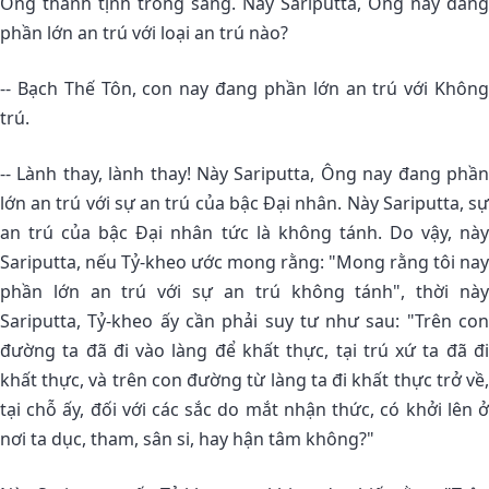
Ông thanh tịnh trong sáng. Này Sariputta, Ông nay đang
phần lớn an trú với loại an trú nào?
-- Bạch Thế Tôn, con nay đang phần lớn an trú với Không
trú.
-- Lành thay, lành thay! Này Sariputta, Ông nay đang phần
lớn an trú với sự an trú của bậc Ðại nhân. Này Sariputta, sự
an trú của bậc Ðại nhân tức là không tánh. Do vậy, này
Sariputta, nếu Tỷ-kheo ước mong rằng: "Mong rằng tôi nay
phần lớn an trú với sự an trú không tánh", thời này
Sariputta, Tỷ-kheo ấy cần phải suy tư như sau: "Trên con
đường ta đã đi vào làng để khất thực, tại trú xứ ta đã đi
khất thực, và trên con đường từ làng ta đi khất thực trở về,
tại chỗ ấy, đối với các sắc do mắt nhận thức, có khởi lên ở
nơi ta dục, tham, sân si, hay hận tâm không?"