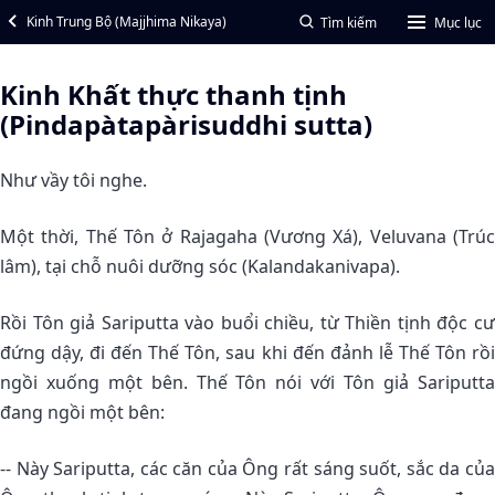
Kinh Trung Bộ (Majjhima Nikaya)
Tìm kiếm
Mục lục
Kinh Khất thực thanh tịnh
(Pindapàtapàrisuddhi sutta)
Như vầy tôi nghe.
Một thời, Thế Tôn ở Rajagaha (Vương Xá), Veluvana (Trúc
lâm), tại chỗ nuôi dưỡng sóc (Kalandakanivapa).
Rồi Tôn giả Sariputta vào buổi chiều, từ Thiền tịnh độc cư
đứng dậy, đi đến Thế Tôn, sau khi đến đảnh lễ Thế Tôn rồi
ngồi xuống một bên. Thế Tôn nói với Tôn giả Sariputta
đang ngồi một bên:
-- Này Sariputta, các căn của Ông rất sáng suốt, sắc da của