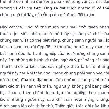
thể nhớ đến nhiều đời sống quá khứ cùng với các nét đại
cương và các chi tiết", Ông sẽ đạt được những gì có thể
chứng ngộ tại đây, nếu Ông còn giữ được đối tượng.
Này Vaccha, Ông có thể muốn như sau: "Với thiên nhãn
thuần tịnh siêu nhân, ta có thể thấy sự sống và chết của
chúng sanh. Ta có thể biết rằng, chúng sanh người hạ liệt
kẻ cao sang, người đẹp đẽ kẻ thô xấu, người may mắn kẻ
bất hạnh đều do hạnh nghiệp của họ. Những chúng sanh
này làm những ác hạnh về thân, ngữ và ý, phỉ báng các bậc
Thánh, theo tà kiến, tạo các nghiệp theo tà kiến; những
người này sau khi thân hoại mạng chung phải sanh vào cõi
dữ ác thú, đọa xứ, địa ngục. Còn những chúng sanh nào
làm các thiện hạnh về thân, ngữ và ý, không phỉ báng các
bậc Thánh, theo chánh kiến, tạo các nghiệp theo chánh
kiến; những người này, sau khi thân hoại mạng chung,
được sanh lên các thiện thú, Thiên giới, trên đời này. Như