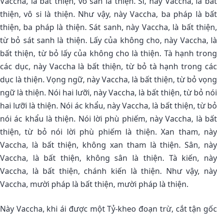
Vaccha, là bất thiện, vô sân là thiện. Si, này Vaccha, là bất
thiện, vô si là thiện. Như vậy, này Vaccha, ba pháp là bất
thiện, ba pháp là thiện. Sát sanh, này Vaccha, là bất thiện,
từ bỏ sát sanh là thiện. Lấy của không cho, này Vaccha, là
bất thiện, từ bỏ lấy của không cho là thiện. Tà hạnh trong
các dục, này Vaccha là bất thiện, từ bỏ tà hạnh trong các
dục là thiện. Vọng ngữ, này Vaccha, là bất thiện, từ bỏ vọng
ngữ là thiện. Nói hai lưỡi, này Vaccha, là bất thiện, từ bỏ nói
hai lưỡi là thiện. Nói ác khẩu, này Vaccha, là bất thiện, từ bỏ
nói ác khẩu là thiện. Nói lời phù phiếm, này Vaccha, là bất
thiện, từ bỏ nói lời phù phiếm là thiện. Xan tham, này
Vaccha, là bất thiện, không xan tham là thiện. Sân, này
Vaccha, là bất thiện, không sân là thiện. Tà kiến, này
Vaccha, là bất thiện, chánh kiến là thiện. Như vậy, này
Vaccha, mười pháp là bất thiện, mười pháp là thiện.
Này Vaccha, khi ái được một Tỷ-kheo đoạn trừ, cắt tận gốc