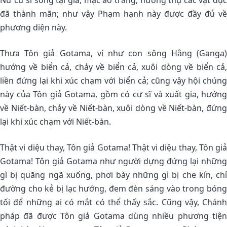
Nữ cư sĩ sống tại gia, mặc áo trắng, hưởng thụ các vật dục
đã thành mãn; như vậy Phạm hạnh này được đầy đủ về
phương diện này.
Thưa Tôn giả Gotama, ví như con sông Hằng (Ganga)
hướng về biển cả, chảy về biển cả, xuôi dòng về biển cả,
liền đứng lại khi xúc chạm với biển cả; cũng vậy hội chúng
này của Tôn giả Gotama, gồm có cư sĩ và xuất gia, hướng
về Niết-bàn, chảy về Niết-bàn, xuôi dòng về Niết-bàn, đứng
lại khi xúc chạm với Niết-bàn.
Thật vi diệu thay, Tôn giả Gotama! Thật vi diệu thay, Tôn giả
Gotama! Tôn giả Gotama như người dựng đứng lại những
gì bị quăng ngã xuống, phơi bày những gì bị che kín, chỉ
đường cho kẻ bị lạc hướng, đem đèn sáng vào trong bóng
tối để những ai có mắt có thể thấy sắc. Cũng vậy, Chánh
pháp đã được Tôn giả Gotama dùng nhiều phương tiện