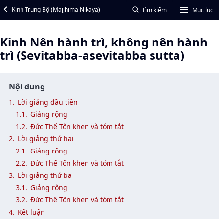
Kinh Trung Bộ (Majjhima Nikaya)
Tìm kiếm
Mục lục
Kinh Nên hành trì, không nên hành
trì (Sevitabba-asevitabba sutta)
Nội dung
1.
Lời giảng đầu tiên
1.1.
Giảng rộng
1.2.
Ðức Thế Tôn khen và tóm tắt
2.
Lời giảng thứ hai
2.1.
Giảng rộng
2.2.
Ðức Thế Tôn khen và tóm tắt
3.
Lời giảng thứ ba
3.1.
Giảng rộng
3.2.
Ðức Thế Tôn khen và tóm tắt
4.
Kết luận