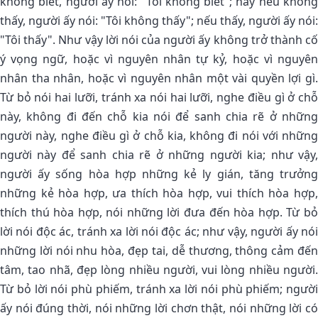
không biết, người ấy nói: "Tôi không biết"; hay nếu không
thấy, người ấy nói: "Tôi không thấy"; nếu thấy, người ấy nói:
"Tôi thấy". Như vậy lời nói của người ấy không trở thành cố
ý vọng ngữ, hoặc vì nguyên nhân tự kỷ, hoặc vì nguyên
nhân tha nhân, hoặc vì nguyên nhân một vài quyền lợi gì.
Từ bỏ nói hai lưỡi, tránh xa nói hai lưỡi, nghe điều gì ở chỗ
này, không đi đến chỗ kia nói để sanh chia rẽ ở những
người này, nghe điều gì ở chỗ kia, không đi nói với những
người này để sanh chia rẽ ở những người kia; như vậy,
người ấy sống hòa hợp những kẻ ly gián, tăng trưởng
những kẻ hòa hợp, ưa thích hòa hợp, vui thích hòa hợp,
thích thú hòa hợp, nói những lời đưa đến hòa hợp. Từ bỏ
lời nói độc ác, tránh xa lời nói độc ác; như vậy, người ấy nói
những lời nói nhu hòa, đẹp tai, dễ thương, thông cảm đến
tâm, tao nhã, đẹp lòng nhiều người, vui lòng nhiều người.
Từ bỏ lời nói phù phiếm, tránh xa lời nói phù phiếm; người
ấy nói đúng thời, nói những lời chơn thật, nói những lời có