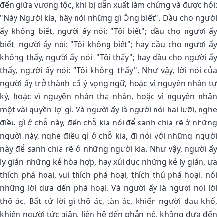
đến giữa vương tộc, khi bị dẫn xuất làm chứng và được hỏi:
"Này Người kia, hãy nói những gì Ông biết". Dầu cho người
ấy không biết, người ấy nói: "Tôi biết"; dầu cho người ấy
biết, người ấy nói: "Tôi không biết"; hay dầu cho người ấy
không thấy, người ấy nói: "Tôi thấy"; hay dầu cho người ấy
thấy, người ấy nói: "Tôi không thấy". Như vậy, lời nói của
người ấy trở thành cố ý vọng ngữ, hoặc vì nguyên nhân tự
kỷ, hoặc vì nguyên nhân tha nhân, hoặc vì nguyên nhân
một vài quyền lợi gì. Và người ấy là người nói hai lưỡi, nghe
điều gì ở chỗ này, đến chỗ kia nói để sanh chia rẽ ở những
người này, nghe điều gì ở chỗ kia, đi nói với những người
này để sanh chia rẽ ở những người kia. Như vậy, người ấy
ly gián những kẻ hòa hợp, hay xúi dục những kẻ ly gián, ưa
thích phá hoại, vui thích phá hoại, thích thú phá hoại, nói
những lời đưa đến phá hoại. Và người ấy là người nói lời
thô ác. Bất cứ lời gì thô ác, tàn ác, khiến người đau khổ,
khiến người tức giận, liên hệ đến phẫn nộ, không đưa đến