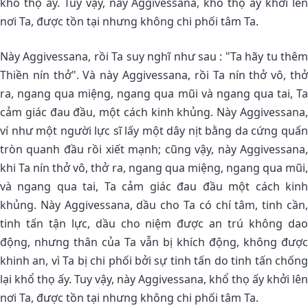
khổ thọ ấy. Tuy vậy, này Aggivessana, khổ thọ ấy khởi lên
nơi Ta, được tồn tại nhưng không chi phối tâm Ta.
Này Aggivessana, rồi Ta suy nghĩ như sau : "Ta hãy tu thêm
Thiền nín thở". Và này Aggivessana, rồi Ta nín thở vô, thở
ra, ngang qua miệng, ngang qua mũi và ngang qua tai, Ta
cảm giác đau đầu, một cách kinh khủng. Này Aggivessana,
ví như một người lực sĩ lấy một dây nịt bằng da cứng quấn
tròn quanh đầu rồi xiết mạnh; cũng vậy, này Aggivessana,
khi Ta nín thở vô, thở ra, ngang qua miệng, ngang qua mũi,
và ngang qua tai, Ta cảm giác đau đầu một cách kinh
khủng. Này Aggivessana, dầu cho Ta có chí tâm, tinh cần,
tinh tấn tận lực, dầu cho niệm được an trú không dao
động, nhưng thân của Ta vẫn bị khích động, không được
khinh an, vì Ta bị chi phối bởi sự tinh tấn do tinh tấn chống
lại khổ thọ ấy. Tuy vậy, này Aggivessana, khổ thọ ấy khởi lên
nơi Ta, được tồn tại nhưng không chi phối tâm Ta.