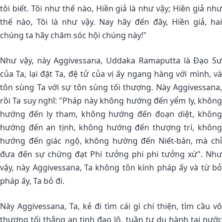
tôi biết. Tôi như thế nào, Hiền giả là như vậy; Hiền giả như
thế nào, Tôi là như vậy. Nay hãy đến đây, Hiền giả, hai
chúng ta hãy chăm sóc hội chúng này!"
Như vậy, này Aggivessana, Uddaka Ramaputta là Ðạo Sư
của Ta, lại đặt Ta, đệ tử của vị ấy ngang hàng với mình, và
tôn sùng Ta với sự tôn sùng tối thượng. Này Aggivessana,
rồi Ta suy nghĩ: "Pháp này không hướng đến yểm ly, không
hướng đến ly tham, không hướng đến đoạn diệt, không
hướng đến an tịnh, không hướng đến thượng trí, không
hướng đến giác ngộ, không hướng đến Niết-bàn, mà chỉ
đưa đến sự chứng đạt Phi tưởng phi phi tưởng xứ". Như
vậy, này Aggivessana, Ta không tôn kính pháp ấy và từ bỏ
pháp ấy, Ta bỏ đi.
Này Aggivessana, Ta, kẻ đi tìm cái gì chí thiện, tìm cầu vô
thượng tối thắng an tịnh đạo lộ, tuần tự du hành tại nước