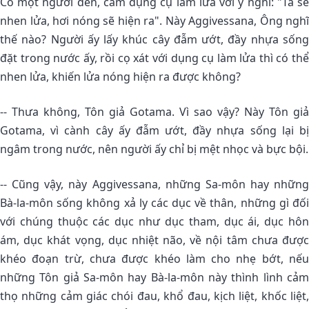
Có một người đến, cầm dụng cụ làm lửa với ý nghĩ: "Ta sẽ
nhen lửa, hơi nóng sẽ hiện ra". Này Aggivessana, Ông nghĩ
thế nào? Người ấy lấy khúc cây đẫm ướt, đầy nhựa sống
đặt trong nước ấy, rồi cọ xát với dụng cụ làm lửa thì có thể
nhen lửa, khiến lửa nóng hiện ra được không?
-- Thưa không, Tôn giả Gotama. Vì sao vậy? Này Tôn giả
Gotama, vì cành cây ấy đẫm ướt, đầy nhựa sống lại bị
ngâm trong nước, nên người ấy chỉ bị mệt nhọc và bực bội.
-- Cũng vậy, này Aggivessana, những Sa-môn hay những
Bà-la-môn sống không xả ly các dục về thân, những gì đối
với chúng thuộc các dục như dục tham, dục ái, dục hôn
ám, dục khát vọng, dục nhiệt não, về nội tâm chưa được
khéo đoạn trừ, chưa được khéo làm cho nhẹ bớt, nếu
những Tôn giả Sa-môn hay Bà-la-môn này thình lình cảm
thọ những cảm giác chói đau, khổ đau, kịch liệt, khốc liệt,