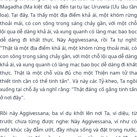
Magadha (Ma kiệt đà) và đến tại tụ lạc Uruvela (Ưu lâu tần
loa). Tại đây, Ta thấy một địa điểm khả ái, một khóm rừng
thoải mái, có con sông trong sáng chảy gần, với một chỗ
lội qua dễ dàng khả ái, và xung quanh có làng mạc bao bọc
dễ dàng đi khất thực. Này Aggivessana, rồi Ta tự nghĩ:
"Thật là một địa điểm khả ái, một khóm rừng thoải mái, có
con sông trong sáng chảy gần, với một chỗ lội qua dễ dàng
khả ái, và xung quanh có làng mạc bao bọc dễ dàng đi khất
thực. Thật là một chỗ vừa đủ cho một Thiện nam tử tha
thiết tinh cần có thể tinh tấn". Và này các Tỷ-kheo, Ta ngồi
xuống tại chỗ ấy và nghĩ rằng: "Thật đáng cố gắng tinh tấn
ở nơi đây".
Rồi này Aggivessana, ba ví dụ khởi lên nơi Ta, vi diệu, từ
trước chưa từng được nghe: Này Aggivessana, ví như có
một khúc cây đẫm ướt, đầy nhựa sống và đặt trong nước.