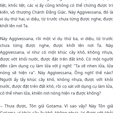
liệt, khốc liệt, các vị ấy cũng không có thể chứng được tri
kiến, vô thượng Chánh Ðẳng Giác. Này Aggivessana, đó là
ví dụ thứ hai, vi diệu, từ trước chưa từng được nghe, được
khởi lên nơi Ta.
Này Aggivessana, rồi một ví dụ thứ ba, vi diệu, từ trước
chưa từng được nghe, được khởi lên nơi Ta. Này
Aggivessana, ví như có một khúc cây khô, không nhựa,
được vớt khỏi nước, được đặt trên đất khô. Có một người
đến cầm dụng cụ làm lửa với ý nghĩ: "Ta sẽ nhen lửa, lửa
nóng sẽ hiện ra". Này Aggivessana, Ông nghĩ thế nào?
Người ấy lấy khúc cây khô, không nhựa, được vớt khỏi
nước, được đặt trên đất khô, rồi cọ xát với dụng cụ làm lửa,
có thể nhen lửa, khiến nơi nóng hiện ra được không?
-- Thưa được, Tôn giả Gotama. Vì sao vậy? Này Tôn giả
Gotama, vì khúc cây ấy khô, không nhựa, lại được vớt khỏi