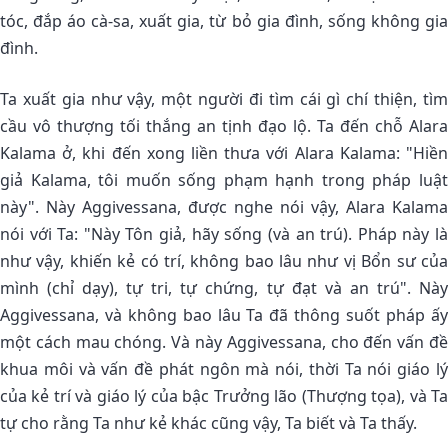
tóc, đắp áo cà-sa, xuất gia, từ bỏ gia đình, sống không gia
đình.
Ta xuất gia như vậy, một người đi tìm cái gì chí thiện, tìm
cầu vô thượng tối thắng an tịnh đạo lộ. Ta đến chỗ Alara
Kalama ở, khi đến xong liền thưa với Alara Kalama: "Hiền
giả Kalama, tôi muốn sống phạm hạnh trong pháp luật
này". Này Aggivessana, được nghe nói vậy, Alara Kalama
nói với Ta: "Này Tôn giả, hãy sống (và an trú). Pháp này là
như vậy, khiến kẻ có trí, không bao lâu như vị Bổn sư của
mình (chỉ dạy), tự tri, tự chứng, tự đạt và an trú". Này
Aggivessana, và không bao lâu Ta đã thông suốt pháp ấy
một cách mau chóng. Và này Aggivessana, cho đến vấn đề
khua môi và vấn đề phát ngôn mà nói, thời Ta nói giáo lý
của kẻ trí và giáo lý của bậc Trưởng lão (Thượng tọa), và Ta
tự cho rằng Ta như kẻ khác cũng vậy, Ta biết và Ta thấy.