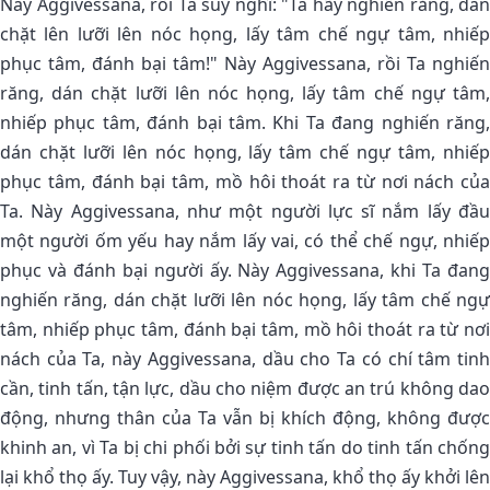
Này Aggivessana, rồi Ta suy nghĩ: "Ta hãy nghiến răng, dán
chặt lên lưỡi lên nóc họng, lấy tâm chế ngự tâm, nhiếp
phục tâm, đánh bại tâm!" Này Aggivessana, rồi Ta nghiến
răng, dán chặt lưỡi lên nóc họng, lấy tâm chế ngự tâm,
nhiếp phục tâm, đánh bại tâm. Khi Ta đang nghiến răng,
dán chặt lưỡi lên nóc họng, lấy tâm chế ngự tâm, nhiếp
phục tâm, đánh bại tâm, mồ hôi thoát ra từ nơi nách của
Ta. Này Aggivessana, như một người lực sĩ nắm lấy đầu
một người ốm yếu hay nắm lấy vai, có thể chế ngự, nhiếp
phục và đánh bại người ấy. Này Aggivessana, khi Ta đang
nghiến răng, dán chặt lưỡi lên nóc họng, lấy tâm chế ngự
tâm, nhiếp phục tâm, đánh bại tâm, mồ hôi thoát ra từ nơi
nách của Ta, này Aggivessana, dầu cho Ta có chí tâm tinh
cần, tinh tấn, tận lực, dầu cho niệm được an trú không dao
động, nhưng thân của Ta vẫn bị khích động, không được
khinh an, vì Ta bị chi phối bởi sự tinh tấn do tinh tấn chống
lại khổ thọ ấy. Tuy vậy, này Aggivessana, khổ thọ ấy khởi lên