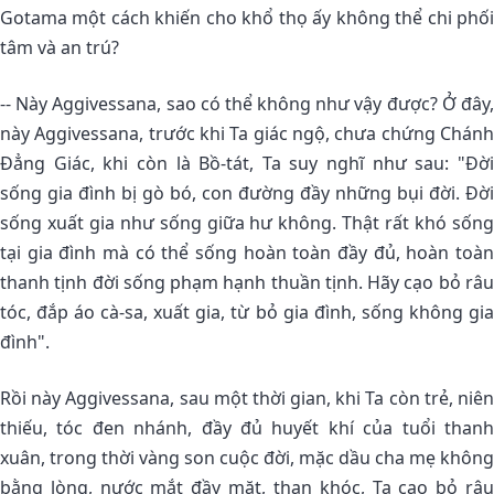
Gotama một cách khiến cho khổ thọ ấy không thể chi phối
tâm và an trú?
-- Này Aggivessana, sao có thể không như vậy được? Ở đây,
này Aggivessana, trước khi Ta giác ngộ, chưa chứng Chánh
Ðẳng Giác, khi còn là Bồ-tát, Ta suy nghĩ như sau: "Ðời
sống gia đình bị gò bó, con đường đầy những bụi đời. Ðời
sống xuất gia như sống giữa hư không. Thật rất khó sống
tại gia đình mà có thể sống hoàn toàn đầy đủ, hoàn toàn
thanh tịnh đời sống phạm hạnh thuần tịnh. Hãy cạo bỏ râu
tóc, đắp áo cà-sa, xuất gia, từ bỏ gia đình, sống không gia
đình".
Rồi này Aggivessana, sau một thời gian, khi Ta còn trẻ, niên
thiếu, tóc đen nhánh, đầy đủ huyết khí của tuổi thanh
xuân, trong thời vàng son cuộc đời, mặc dầu cha mẹ không
bằng lòng, nước mắt đầy mặt, than khóc, Ta cạo bỏ râu