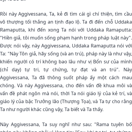
Rồi này Aggivessana, Ta, kẻ đi tìm cái gì chí thiện, tìm cầu
vô thượng tối thắng an tịnh đạo lộ. Ta đi đến chỗ Uddaka
Ramaputta, khi đến xong Ta nói với Uddaka Ramaputta:
"Hiền giả, tôi muốn sống phạm hạnh trong pháp luật này".
Ðược nói vậy, này Aggivessana, Uddaka Ramaputta nói với
Ta: "Này Tôn giả, hãy sống (và an trú), pháp này là như vậy,
khiến người có trí không bao lâu như vị Bổn sư của mình
(chỉ dạy) tự tri, tự chứng, tự đạt và an trú". Này
Aggivessana, Ta đã thông suốt pháp ấy một cách mau
chóng. Và này Aggivessana, cho đến vấn đề khua môi và
vấn đề phát ngôn mà nói, thời Ta nói giáo lý của kẻ trí, và
giáo lý của bậc Trưởng lão (Thượng Tọa), và Ta tự cho rằng
Ta như người khác cũng vậy, Ta biết và Ta thấy.
Này Aggivessana, Ta suy nghĩ như sau: "Rama tuyên bố