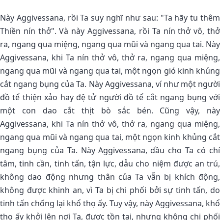
Này Aggivessana, rồi Ta suy nghĩ như sau: "Ta hãy tu thêm
Thiền nín thở". Và này Aggivessana, rồi Ta nín thở vô, thở
ra, ngang qua miệng, ngang qua mũi và ngang qua tai. Này
Aggivessana, khi Ta nín thở vô, thở ra, ngang qua miệng,
ngang qua mũi và ngang qua tai, một ngọn gió kinh khủng
cắt ngang bụng của Ta. Này Aggivessana, ví như một người
đồ tể thiện xảo hay đệ tử người đồ tể cắt ngang bụng với
một con dao cắt thịt bò sắc bén. Cũng vậy, này
Aggivessana, khi Ta nín thở vô, thở ra, ngang qua miệng,
ngang qua mũi và ngang qua tai, một ngọn kinh khủng cắt
ngang bụng của Ta. Này Aggivessana, dầu cho Ta có chí
tâm, tinh cần, tinh tấn, tận lực, dẫu cho niệm được an trú,
không dao động nhưng thân của Ta vẫn bị khích động,
không được khinh an, vì Ta bị chi phối bởi sự tinh tấn, do
tinh tấn chống lại khổ thọ ấy. Tuy vậy, này Aggivessana, khổ
thọ ấy khởi lên nơi Ta, được tồn tại, nhưng không chi phối