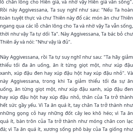
lỗ chân lông cho Hiền giả, và nhờ vậy Hiền giả vẫn sống".
Rồi này Aggivessana, Ta suy nghĩ như sau: "Nếu Ta hoàn
toàn tuyệt thực và chư Thiên này đổ các món ăn chư Thiên
ngang qua các lỗ chân lông cho Ta và nhờ vậy Ta vẫn sống,
thời như vậy Ta tự dối Ta". Này Aggivessana, Ta bác bỏ chư
Thiên ấy và nói: "Như vậy là đủ".
Này Aggivessana, rồi Ta tự suy nghĩ như sau: "Ta hãy giảm
thiểu tối đa ăn uống, ăn ít từng giọt một, như xúp đậu
xanh, xúp đậu đen hay xúp đậu hột hay xúp đậu nhỏ". Và
này Aggivessana, trong khi Ta giảm thiểu tối đa sự ăn
uống, ăn từng giọt một, như xúp đậu xanh, xúp đậu đen
hay xúp đậu hột hay xúp đậu nhỏ, thân của Ta trở thành
hết sức gầy yếu. Vì Ta ăn quá ít, tay chân Ta trở thành như
những gọng cỏ hay những đốt cây leo khô héo; vì Ta ăn
quá ít, bàn trôn của Ta trở thành như móng chân con lạc
đà; vì Ta ăn quá ít, xương sống phô bày của Ta giống như