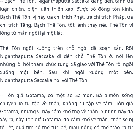
-- Bạch Thế Tôn, Niganthaputta Saccaka đang đến, tánh ưa
luận chiến, biện luận thiện xảo, được số đông tôn kính.
Bạch Thế Tôn, vị này ưa chỉ trích Phật, ưa chỉ trích Pháp, ưa
chỉ trích Tăng. Bạch Thế Tôn, tốt lành thay nếu Thế Tôn vì
lòng từ mẫn ngồi lại một lát.
Thế Tôn ngồi xuống trên chỗ ngồi đã soạn sẵn. Rồi
Niganthaputta Saccaka đi đến chỗ Thế Tôn ở, nói lên
những lời hỏi thăm, chúc tụng, xã giao với Thế Tôn rồi ngồi
xuống một bên. Sau khi ngồi xuống một bên,
Niganthaputta Saccaka nói với Thế Tôn:
-- Tôn giả Gotama, có một số Sa-môn, Bà-la-môn sống
chuyên lo tu tập về thân, không tu tập về tâm. Tôn giả
Gotama, những vị này cảm khổ thọ về thân. Sự tình này đã
xảy ra, này Tôn giả Gotama, do cảm khổ về thân, chân sẽ bị
tê liệt, quả tim có thể tức bể, máu nóng có thể trào ra từ