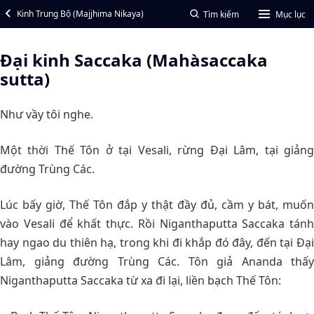
Kinh Trung Bộ (Majjhima Nikaya)
Tìm kiếm
Mục lục
Ðại kinh Saccaka (Mahàsaccaka
sutta)
Như vầy tôi nghe.
Một thời Thế Tôn ở tại Vesali, rừng Ðại Lâm, tại giảng
đường Trùng Các.
Lúc bấy giờ, Thế Tôn đắp y thật đầy đủ, cầm y bát, muốn
vào Vesali để khất thực. Rồi Niganthaputta Saccaka tánh
hay ngao du thiên hạ, trong khi đi khắp đó đây, đến tại Ðại
Lâm, giảng đường Trùng Các. Tôn giả Ananda thấy
Niganthaputta Saccaka từ xa đi lại, liền bạch Thế Tôn: