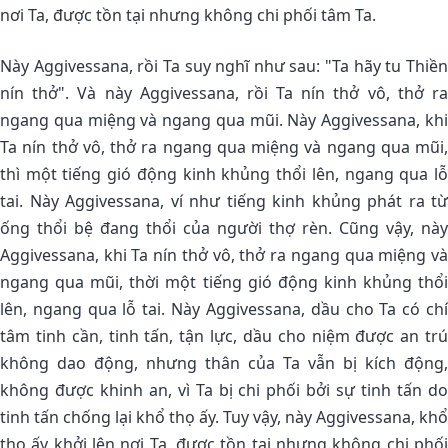
nơi Ta, được tồn tại nhưng không chi phối tâm Ta.
Này Aggivessana, rồi Ta suy nghĩ như sau: "Ta hãy tu Thiền
nín thở". Và này Aggivessana, rồi Ta nín thở vô, thở ra
ngang qua miệng và ngang qua mũi. Này Aggivessana, khi
Ta nín thở vô, thở ra ngang qua miệng và ngang qua mũi,
thì một tiếng gió động kinh khủng thổi lên, ngang qua lỗ
tai. Này Aggivessana, ví như tiếng kinh khủng phát ra từ
ống thổi bệ đang thổi của người thợ rèn. Cũng vậy, này
Aggivessana, khi Ta nín thở vô, thở ra ngang qua miệng và
ngang qua mũi, thời một tiếng gió động kinh khủng thổi
lên, ngang qua lỗ tai. Này Aggivessana, dầu cho Ta có chí
tâm tinh cần, tinh tấn, tận lực, dầu cho niệm được an trú
không dao động, nhưng thân của Ta vẫn bị kích động,
không được khinh an, vì Ta bị chi phối bởi sự tinh tấn do
tinh tấn chống lại khổ thọ ấy. Tuy vậy, này Aggivessana, khổ
thọ ấy khởi lên nơi Ta, được tồn tại nhưng không chi phối