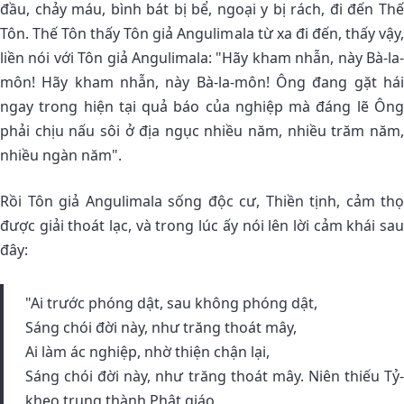
đầu, chảy máu, bình bát bị bể, ngoại y bị rách, đi đến Thế
Tôn. Thế Tôn thấy Tôn giả Angulimala từ xa đi đến, thấy vậy,
liền nói với Tôn giả Angulimala: "Hãy kham nhẫn, này Bà-la-
môn! Hãy kham nhẫn, này Bà-la-môn! Ông đang gặt hái
ngay trong hiện tại quả báo của nghiệp mà đáng lẽ Ông
phải chịu nấu sôi ở địa ngục nhiều năm, nhiều trăm năm,
nhiều ngàn năm".
Rồi Tôn giả Angulimala sống độc cư, Thiền tịnh, cảm thọ
được giải thoát lạc, và trong lúc ấy nói lên lời cảm khái sau
đây:
"Ai trước phóng dật, sau không phóng dật,
Sáng chói đời này, như trăng thoát mây,
Ai làm ác nghiệp, nhờ thiện chận lại,
Sáng chói đời này, như trăng thoát mây. Niên thiếu Tỷ-
kheo trung thành Phật giáo,