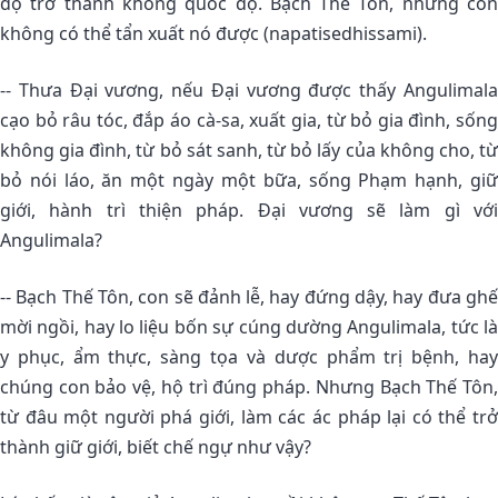
độ trở thành không quốc độ. Bạch Thế Tôn, nhưng con
không có thể tẩn xuất nó được (napatisedhissami).
-- Thưa Ðại vương, nếu Ðại vương được thấy Angulimala
cạo bỏ râu tóc, đắp áo cà-sa, xuất gia, từ bỏ gia đình, sống
không gia đình, từ bỏ sát sanh, từ bỏ lấy của không cho, từ
bỏ nói láo, ăn một ngày một bữa, sống Phạm hạnh, giữ
giới, hành trì thiện pháp. Ðại vương sẽ làm gì với
Angulimala?
-- Bạch Thế Tôn, con sẽ đảnh lễ, hay đứng dậy, hay đưa ghế
mời ngồi, hay lo liệu bốn sự cúng dường Angulimala, tức là
y phục, ẩm thực, sàng tọa và dược phẩm trị bệnh, hay
chúng con bảo vệ, hộ trì đúng pháp. Nhưng Bạch Thế Tôn,
từ đâu một người phá giới, làm các ác pháp lại có thể trở
thành giữ giới, biết chế ngự như vậy?