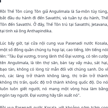
Rồi Thế Tôn cùng Tôn giả Angulimala là Sa-môn tùy tùng,
bắt đầu du hành đi đến Savatthi, và tuần tự du hành, Thế
Tôn đến Savatthi. Ở đây, Thế Tôn trú tại Savatthi, Jetavana,
tại tinh xá ông Anthapindika.
Lúc bấy giờ, tại cửa nội cung vua Pasenadi nước Kosala,
một số đông quần chúng tụ họp lại, cao tiếng, lớn tiếng nói
lên: "Tâu Ðại vương, trong lãnh thổ Ðại vương, có tên cướp
tên Angulimala, là tên thợ săn, bàn tay vấy máu, sát hại,
bạo tàn, không có lòng từ mẫn đối với chúng sanh. Do vì
nó, các làng trở thành không làng, thị trấn trở thành
không thị trấn, quốc độ trở thành không quốc độ. Do nó
luôn luôn giết người, nó mang một vòng hoa làm bằng
ngón tay người. Ðại vương hãy tẩn xuất nó".
Rồi vua Pasenadi nước Kosala, với khoảng năm trăm con