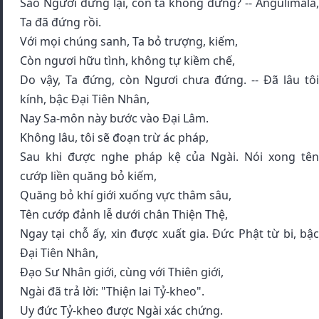
Sao Ngươi đứng lại, còn ta không đứng? -- Angulimala,
Ta đã đứng rồi.
Với mọi chúng sanh, Ta bỏ trượng, kiếm,
Còn ngươi hữu tình, không tự kiềm chế,
Do vậy, Ta đứng, còn Ngươi chưa đứng. -- Ðã lâu tôi
kính, bậc Ðại Tiên Nhân,
Nay Sa-môn này bước vào Ðại Lâm.
Không lâu, tôi sẽ đoạn trừ ác pháp,
Sau khi được nghe pháp kệ của Ngài. Nói xong tên
cướp liền quăng bỏ kiếm,
Quăng bỏ khí giới xuống vực thâm sâu,
Tên cướp đảnh lễ dưới chân Thiện Thệ,
Ngay tại chỗ ấy, xin được xuất gia. Ðức Phật từ bi, bậc
Ðại Tiên Nhân,
Ðạo Sư Nhân giới, cùng với Thiên giới,
Ngài đã trả lời: "Thiện lai Tỷ-kheo".
Uy đức Tỷ-kheo được Ngài xác chứng.