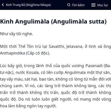
Kinh Trung Bộ (Majjhima Nikaya)
Tìm kiếm
Mục lục
Kinh Angulimàla (Angulimàla sutta)
Như vầy tôi nghe.
Một thời Thế Tôn trú tại Savatthi, Jetavana, ở tinh xá ông
Anthapindika (Cấp cô độc).
Lúc bấy giờ, trong lãnh thổ của quốc vương Pasenadi (Ba-
tư-nặc), nước Kosala, có tên cướp Angulimala một thợ săn,
tay vấy máu, sát hại, bạo tàn, không có lòng từ mẫn đối với
chúng sanh. Vì nó, các làng trở thành không làng, các thị
trấn trở thành không thị trấn, quốc độ trở thành không
quốc độ. Do nó luôn luôn giết người, nó mang một vòng
hoa làm bằng ngón tay người.