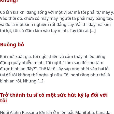
không?
Có lần kia khi đang sống với một vị Sư mà tôi phải tự may y.
Vào thời đó, chưa có máy may, người ta phải may bằng tay,
và đó là một kinh nghiệm rất đắng cay. Vải thì dày mà kim
thì lụt; tôi cứ đâm kim vào tay mình. Tay tôi rát […]
Buông bỏ
Khi mới xuất gia, tôi ngồi thiền và cảm thấy nhiều tiếng
động quấy nhiễu mình. Tôi nghĩ, "Làm sao để cho tâm
được bình an đây?". Thế là tôi lấy sáp ong nhét vào hai lỗ
tai để tôi không thể nghe gì nữa. Tôi nghĩ rằng như thế là
bình an rồi. Nhưng […]
Trở thành tu sĩ có một sức hút kỳ lạ đối với
tôi
Ngài Ajahn Passano lớn lên ở miền bắc Manitoba, Canada,