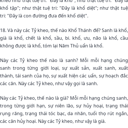
kheo như thật tuệ tri: "Ðây là khổ"; như thật tuệ tri: "Ðây là
khổ tập"; như thật tuệ tri: "Ðây là khổ diệt"; như thật tuệ
tri: "Ðây là con đường đưa đến khổ diệt".
18. Và này các Tỷ kheo, thế nào Khổ Thánh đế? Sanh là khổ,
già là khổ, chết là khổ, sầu, bi. khổ, ưu, não là khổ, cầu
không được là khổ, tóm lại Năm Thủ uẩn là khổ.
Này các Tỷ kheo thế nào là sanh? Mỗi mỗi hạng chúng
sanh trong từng giới loại, sự xuất sản, xuất sanh, xuất
thành, tái sanh của họ, sự xuất hiện các uẩn, sự hoạch đắc
các căn. Này các Tỷ kheo, như vậy gọi là sanh.
Này các Tỷ kheo, thế nào là già? Mỗi mỗi hạng chúng sanh,
trong từng giới hạn, sự niên lão, sự hủy hoại, trạng thái
rụng răng, trạng thái tóc bạc, da nhăn, tuổi thọ rút ngắn,
các căn hủy hoại. Này các Tỷ kheo, như vậy là già.