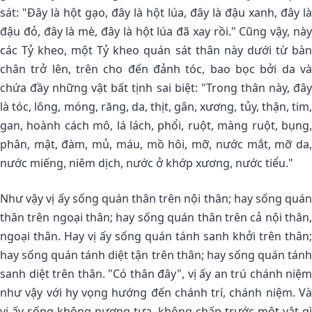
sát: "Ðây là hột gạo, đây là hột lúa, đây là đậu xanh, đây là
đậu đỏ, đây là mè, đây là hột lúa đã xay rồi." Cũng vậy, này
các Tỷ kheo, một Tỷ kheo quán sát thân này dưới từ bàn
chân trở lên, trên cho đến đảnh tóc, bao bọc bởi da và
chứa đầy những vật bất tịnh sai biệt: "Trong thân này, đây
là tóc, lông, móng, răng, da, thịt, gân, xương, tủy, thận, tim,
gan, hoành cách mô, lá lách, phổi, ruột, màng ruột, bụng,
phân, mật, đàm, mủ, máu, mồ hôi, mỡ, nước mắt, mỡ da,
nước miếng, niêm dịch, nước ở khớp xương, nước tiểu."
Như vậy vị ấy sống quán thân trên nội thân; hay sống quán
thân trên ngoại thân; hay sống quán thân trên cả nội thân,
ngoại thân. Hay vị ấy sống quán tánh sanh khởi trên thân;
hay sống quán tánh diệt tận trên thân; hay sống quán tánh
sanh diệt trên thân. "Có thân đây", vị ấy an trú chánh niệm
như vậy với hy vọng hướng đến chánh trí, chánh niệm. Và
vị ấy sống không nương tựa, không chấp trước một vật gì