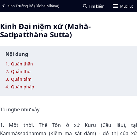
Kinh Trường Bộ (Dìgha Nikàya)
Tìm kiếm
Mục lục
Kinh Ðại niệm xứ (Mahà-
Satipatthàna Sutta)
Nội dung
1.
Quán thân
2.
Quán thọ
3.
Quán tâm
4.
Quán pháp
Tôi nghe như vậy.
1. Một thời, Thế Tôn ở xứ Kuru (Câu lâu), tại
Kammàssadhamma (Kiềm ma sắt đàm) - đô thị của xứ