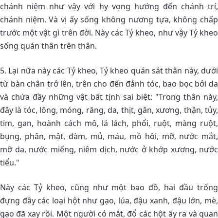
chánh niệm như vậy với hy vọng hướng đến chánh trí,
chánh niệm. Và vị ấy sống không nương tựa, không chấp
trước một vật gì trên đời. Này các Tỷ kheo, như vậy Tỷ kheo
sống quán thân trên thân.
5. Lại nữa này các Tỷ kheo, Tỷ kheo quán sát thân này, dưới
từ bàn chân trở lên, trên cho đến đảnh tóc, bao bọc bởi da
và chứa đầy những vật bất tịnh sai biệt: "Trong thân này,
đây là tóc, lông, móng, răng, da, thịt, gân, xương, thận, tủy,
tim, gan, hoành cách mô, lá lách, phổi, ruột, màng ruột,
bụng, phân, mật, đàm, mủ, máu, mồ hôi, mỡ, nước mắt,
mỡ da, nước miếng, niêm dịch, nước ở khớp xương, nước
tiểu."
Này các Tỷ kheo, cũng như một bao đồ, hai đầu trống
đựng đầy các loại hột như gạo, lúa, đậu xanh, đậu lớn, mè,
gạo đã xay rồi. Một người có mắt, đổ các hột ấy ra và quan