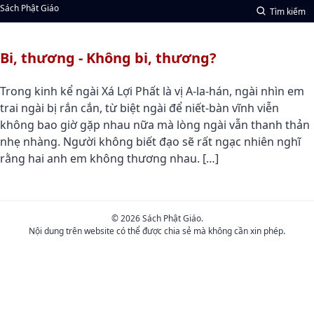
Sách Phật Giáo
Tìm kiếm
Bi, thương - Không bi, thương?
Trong kinh kể ngài Xá Lợi Phất là vị A-la-hán, ngài nhìn em
trai ngài bị rắn cắn, từ biệt ngài để niết-bàn vĩnh viễn
không bao giờ gặp nhau nữa mà lòng ngài vẫn thanh thản
nhẹ nhàng. Người không biết đạo sẽ rất ngạc nhiên nghĩ
rằng hai anh em không thương nhau. […]
© 2026 Sách Phật Giáo.
Nội dung trên website có thể được chia sẻ mà không cần xin phép.