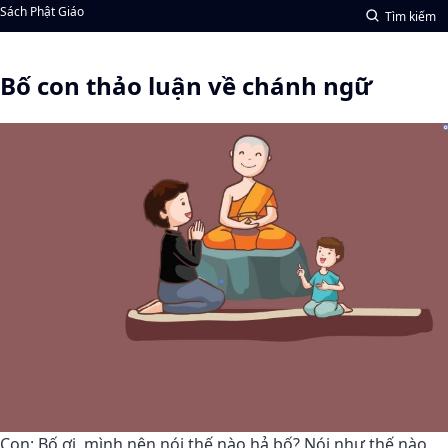
Sách Phật Giáo
Tìm kiếm
Bố con thảo luận về chánh ngữ
Con: Bố ơi, mình nên nói thế nào hả bố? Nói như thế nào