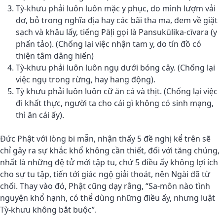
Tỳ-khưu phải luôn luôn mặc y phục, do mình lượm vải
dơ, bỏ trong nghĩa địa hay các bãi tha ma, đem về giặt
sạch và khâu lấy, tiếng Pāḷi gọi là Pansukūlika-cīvara (y
phấn tảo). (Chống lại việc nhận tam y, do tín đồ có
thiện tâm dâng hiến)
Tỳ-khưu phải luôn luôn ngụ dưới bóng cây. (Chống lại
việc ngụ trong rừng, hay hang động).
Tỳ khưu phải luôn luôn cữ ăn cá và thịt. (Chống lại việc
đi khất thực, người ta cho cái gì không có sinh mạng,
thì ăn cái ấy).
Đức Phật với lòng bi mẫn, nhận thấy 5 đề nghị kể trên sẽ
chỉ gây ra sự khắc khổ không cần thiết, đối với tăng chúng,
nhất là những đệ tử mới tập tu, chứ 5 điều ấy không lợi ích
cho sự tu tập, tiến tới giác ngộ giải thoát, nên Ngài đã từ
chối. Thay vào đó, Phật cũng dạy rằng, “Sa-môn nào tình
nguyện khổ hạnh, có thể dùng những điều ấy, nhưng luật
Tỳ-khưu không bắt buộc”.