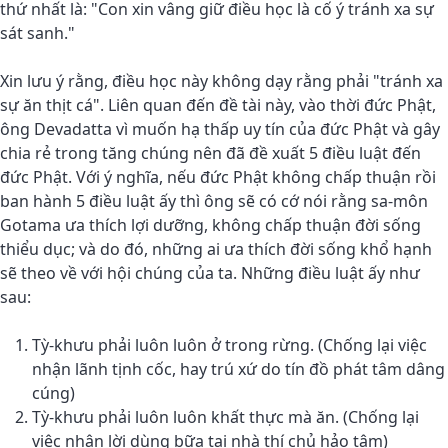
thứ nhất là: "Con xin vâng giữ điều học là cố ý tránh xa sự
sát sanh."
Xin lưu ý rằng, điều học này không dạy rằng phải "tránh xa
sự ăn thịt cá". Liên quan đến đề tài này, vào thời đức Phật,
ông Devadatta vì muốn hạ thấp uy tín của đức Phật và gây
chia rẻ trong tăng chúng nên đã đề xuất 5 điều luật đến
đức Phật. Với ý nghĩa, nếu đức Phật không chấp thuận rồi
ban hành 5 điều luật ấy thì ông sẽ có cớ nói rằng sa-môn
Gotama ưa thích lợi dưỡng, không chấp thuận đời sống
thiểu dục; và do đó, những ai ưa thích đời sống khổ hạnh
sẽ theo về với hội chúng của ta. Những điều luật ấy như
sau:
Tỳ-khưu phải luôn luôn ở trong rừng. (Chống lại việc
nhận lãnh tịnh cốc, hay trú xứ do tín đồ phát tâm dâng
cúng)
Tỳ-khưu phải luôn luôn khất thực mà ăn. (Chống lại
việc nhận lời dùng bữa tại nhà thí chủ hảo tâm)