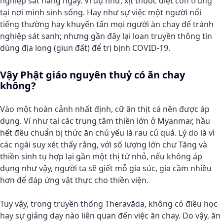
nghiệp sát hàng ngày. Ví dụ như, xịt thuốc diệt côn trùng
tại nơi mình sinh sống. Hay như sự việc một người nổi
tiếng thường hay khuyến tấn mọi người ăn chay để tránh
nghiệp sát sanh; nhưng gần đây lại loan truyền thông tin
dùng địa long (giun đất) để trị bịnh COVID-19.
Vậy Phật giáo nguyên thuỷ có ăn chay
không?
Vào một hoàn cảnh nhất định, cữ ăn thịt cá nên được áp
dụng. Ví như tại các trung tâm thiền lớn ở Myanmar, hầu
hết đều chuẩn bị thức ăn chủ yếu là rau củ quả. Lý do là vì
các ngài suy xét thấy rằng, với số lượng lớn chư Tăng và
thiền sinh tụ hợp lại gần một thị tứ nhỏ, nếu không áp
dụng như vậy, người ta sẽ giết mỗ gia súc, gia cầm nhiều
hơn để đáp ứng vật thực cho thiền viện.
Tuy vậy, trong truyền thống Theravāda, không có điều học
hay sự giảng dạy nào liên quan đến việc ăn chay. Do vậy, ăn