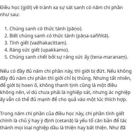
Điều học (giới) về tránh xa sự sát sanh có năm chi phần
như sau:
Chúng sanh có thức tánh (pāṇo).
Biết chúng sanh có thức tánh (pāṇa-saññitā).
Tính giết (vadhakacittaṃ).
Ráng sức giết (upakkamo).
Chúng sanh chết bởi sự ráng sức ấy (tena-maranaṃ).
Nếu có đầy đủ năm chi phần này, thì giới bị đứt. Nếu không
đầy đủ năm chi phần thì giới chỉ bị thủng. Nhưng tất nhiên,
để giới bị hoen ố, không thanh tịnh cũng là một điều
không nên, vì dù chưa phải là nghiệp sát, nhưng ác nghiệp
ấy vẫn có thể đủ mạnh để cho quả vào một lúc thích hợp.
Trong năm chi phần của điều học này, chi phần tính giết
chính là chủ ý hay ý định (cetanā) là yếu tố căn bản để tác
thành mọi loại nghiệp dầu là thiện hay bất thiện. Như đã