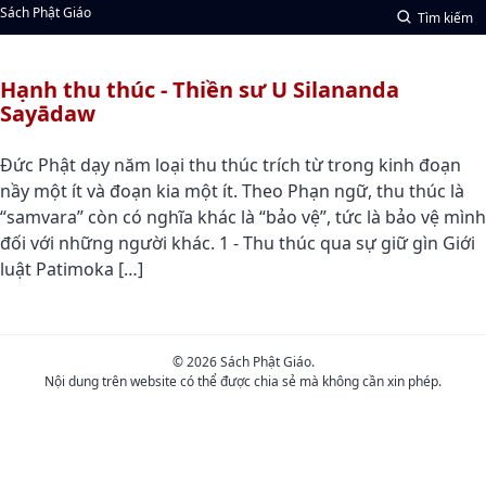
Sách Phật Giáo
Tìm kiếm
Hạnh thu thúc - Thiền sư U Silananda
Sayādaw
Ðức Phật dạy năm loại thu thúc trích từ trong kinh đoạn
nầy một ít và đoạn kia một ít. Theo Phạn ngữ, thu thúc là
“samvara” còn có nghĩa khác là “bảo vệ”, tức là bảo vệ mình
đối với những người khác. 1 - Thu thúc qua sự giữ gìn Giới
luật Patimoka […]
© 2026 Sách Phật Giáo.
Nội dung trên website có thể được chia sẻ mà không cần xin phép.