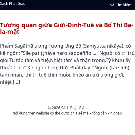
Sách Phật Giáo
Tìm kiếm
Tương quan giữa Giới-Định-Tuệ và Bố Thí Ba-
la-mật
Phẩm Sagāthā trong Tương Ưng Bộ (Saṃyutta nikāya), có
kệ ngôn; “Sīle patiṭṭhāya naro sappañño … “Người có trí trú
giới.Tu tập tâm và tuệ,Nhiệt tâm và thận trọng.Tỳ khưu ấy
thoát triền” Kệ ngôn trên, Đức Phật dạy: “Người (tái sinh)
tam nhân, khi trí tuệ chín muồi, khéo an trú trong giới,
nhiệt […]
© 2026 Sách Phật Giáo.
Nội dung trên website có thể được chia sẻ mà không cần xin phép.