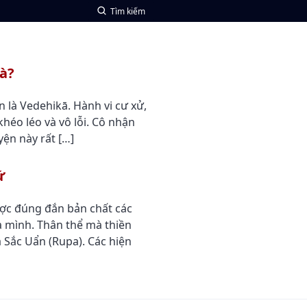
Tìm kiếm
oà?
n là Vedehikā. Hành vi cư xử,
khéo léo và vô lỗi. Cô nhận
ện này rất […]
ứ
ược đúng đắn bản chất các
a mình. Thân thể mà thiền
à Sắc Uẩn (Rupa). Các hiện