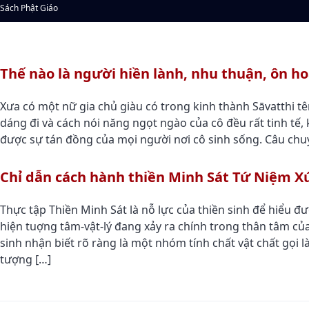
Sách Phật Giáo
Thế nào là người hiền lành, nhu thuận, ôn h
Xưa có một nữ gia chủ giàu có trong kinh thành Sāvatthi tê
dáng đi và cách nói năng ngọt ngào của cô đều rất tinh tế, 
được sự tán đồng của mọi người nơi cô sinh sống. Câu chuy
Chỉ dẫn cách hành thiền Minh Sát Tứ Niệm X
Thực tập Thiền Minh Sát là nỗ lực của thiền sinh để hiểu đ
hiện tuợng tâm-vật-lý đang xảy ra chính trong thân tâm củ
sinh nhận biết rõ ràng là một nhóm tính chất vật chất gọi l
tượng […]