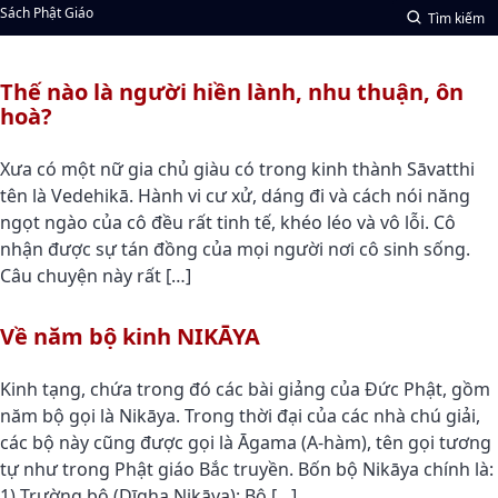
Sách Phật Giáo
Tìm kiếm
Thế nào là người hiền lành, nhu thuận, ôn
hoà?
Xưa có một nữ gia chủ giàu có trong kinh thành Sāvatthi
tên là Vedehikā. Hành vi cư xử, dáng đi và cách nói năng
ngọt ngào của cô đều rất tinh tế, khéo léo và vô lỗi. Cô
nhận được sự tán đồng của mọi người nơi cô sinh sống.
Câu chuyện này rất […]
Về năm bộ kinh NIKĀYA
Kinh tạng, chứa trong đó các bài giảng của Đức Phật, gồm
năm bộ gọi là Nikāya. Trong thời đại của các nhà chú giải,
các bộ này cũng được gọi là Āgama (A-hàm), tên gọi tương
tự như trong Phật giáo Bắc truyền. Bốn bộ Nikāya chính là:
1) Trường bộ (Dīgha Nikāya): Bộ […]