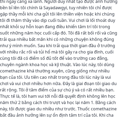
thì ngày càng xa lánh. Người duy nhất tạo được ảnh hưởng
bền bỉ lên tôi chính là Sayadawgyi, tuy nhiên tôi chỉ được
gặp thầy mỗi khi cha gửi tôi lên thiền viện hoặc khi chúng
tôi đi thăm thầy vào dịp cuối tuần. Vui chơi là lối thoát duy
nhất khỏi sự hỗn loạn đang điều khiển tâm trí tôi trong
suốt những năm học cuối cấp đó. Tôi đã rất bối rối và cũng
trải qua nhiều bất mãn khi có những chuyện không đúng
như ý mình muốn. Sau khi trải qua thời gian đầu ở trường
với nhiều rắc rối và tủi hổ mà tôi gây ra cho gia đình, cuối
cùng tôi đã có điểm số đủ tốt để vào trường cao đẳng,
chuyên ngành khoa học và kỹ thuật. Vào lúc này, tôi dùng
comethazine khá thường xuyên, cũng giống như nhiều
bạn của tôi. Ưu tiên cao nhất trong đầu tôi lúc này là vui
chơi và vui chơi nhiều hơn nữa. Đây là giai đoạn tôi giao du
rất rộng. Tôi ở tâm điểm của sự chú ý và có rất nhiều bạn.
Thực tế là, tôi ham vui tới nỗi đã quyết định không lên học
năm thứ 2 bằng cách thi trượt và học lại năm 1. Bằng cách
này, tôi được giao du nhiều như trước. Thuốc comethazine
bắt đầu ảnh hưởng lên sự ổn định tâm trí của tôi. Khi cha