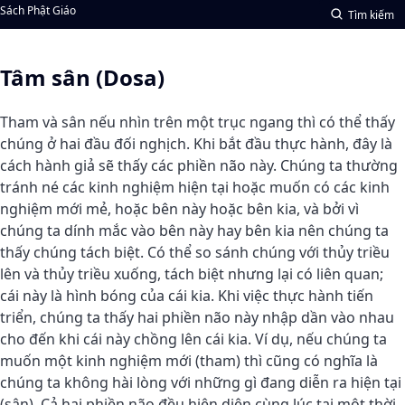
Sách Phật Giáo
Tìm kiếm
Tâm sân (Dosa)
Tham và sân nếu nhìn trên một trục ngang thì có thể thấy
chúng ở hai đầu đối nghịch. Khi bắt đầu thực hành, đây là
cách hành giả sẽ thấy các phiền não này. Chúng ta thường
tránh né các kinh nghiệm hiện tại hoặc muốn có các kinh
nghiệm mới mẻ, hoặc bên này hoặc bên kia, và bởi vì
chúng ta dính mắc vào bên này hay bên kia nên chúng ta
thấy chúng tách biệt. Có thể so sánh chúng với thủy triều
lên và thủy triều xuống, tách biệt nhưng lại có liên quan;
cái này là hình bóng của cái kia. Khi việc thực hành tiến
triển, chúng ta thấy hai phiền não này nhập dần vào nhau
cho đến khi cái này chồng lên cái kia. Ví dụ, nếu chúng ta
muốn một kinh nghiệm mới (tham) thì cũng có nghĩa là
chúng ta không hài lòng với những gì đang diễn ra hiện tại
(sân). Cả hai phiền não đều hiện diện cùng lúc tại một thời