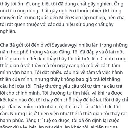
thấy tôi ốm đi, ông biết tôi đã dùng chất gây nghiện. Ông
nội tôi cũng dùng chất gây nghiện (thuốc phiện) khi ông
chuyển từ Trung Quốc đến Miến Điện lập nghiệp, nên cha
tôi rất quen thuộc với các dấu hiệu sử dụng chất gây
nghiện.
Cha đã gửi tôi đến ở với Sayadawgyi nhiều lần trong những
năm học phổ thông và cao đẳng. Tôi đã đắp y và ở lại một
thời gian cho đến khi thầy thấy tôi tốt hơn lên. Chính trong
thời gian ở với thầy mà tôi ngày càng tò mò về cách tâm
mình vận hành. Tôi đặt nhiều câu hỏi về tâm và việc hành
thiền của mình, nhưng thầy không bao giờ trả lời thẳng
câu hỏi của tôi. Thầy thường yêu cầu tôi tự tìm ra câu trả
lời cho chính mình. Tôi thường tự tìm hiểu và khi ra được
kết luận nào đó, tôi chạy đến chỗ thầy để kể lại. Rồi thầy chỉ
gật đầu và mỉm cười nhân từ, đó là tất cả sự khích lệ tôi
cần. Những lúc ở thiền viện như thế là thời gian tôi thấy rất
hạnh phúc. Bằng trí tuệ có được, tôi đã ổn định lại cuộc
sống; dù vậy, hết lần này đến lần khác tôi lại tiếp tục sa