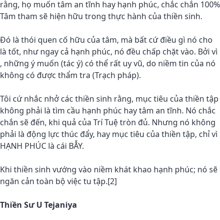
rằng, họ muốn tâm an tĩnh hay hạnh phúc, chắc chắn 100%
Tâm tham sẽ hiện hữu trong thực hành của thiền sinh.
Đó là thói quen cố hữu của tâm, mà bất cứ điều gì nó cho
là tốt, như ngay cả hạnh phúc, nó đều chấp chặt vào. Bởi vì
, những ý muốn (tác ý) có thể rất uy vũ, do niềm tin của nó
không có được thẩm tra (Trạch pháp).
Tôi cứ nhắc nhở các thiền sinh rằng, mục tiêu của thiền tập
không phải là tìm cầu hạnh phúc hay tâm an tĩnh. Nó chắc
chắn sẽ đến, khi quả của Trí Tuệ tròn đủ. Nhưng nó không
phải là động lực thúc đẩy, hay mục tiêu của thiền tập, chỉ vì
HẠNH PHÚC là cái BẪY.
Khi thiền sinh vướng vào niềm khát khao hạnh phúc; nó sẽ
ngăn cản toàn bộ việc tu tập.[2]
Thiền Sư U Tejaniya