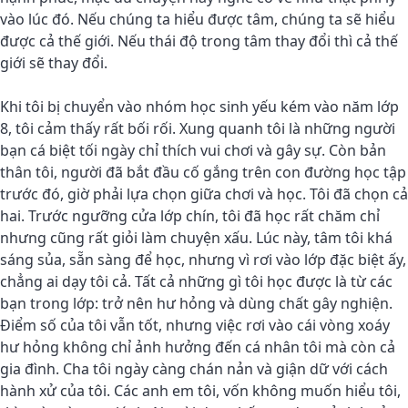
vào lúc đó. Nếu chúng ta hiểu được tâm, chúng ta sẽ hiểu
được cả thế giới. Nếu thái độ trong tâm thay đổi thì cả thế
giới sẽ thay đổi.
Khi tôi bị chuyển vào nhóm học sinh yếu kém vào năm lớp
8, tôi cảm thấy rất bối rối. Xung quanh tôi là những người
bạn cá biệt tối ngày chỉ thích vui chơi và gây sự. Còn bản
thân tôi, người đã bắt đầu cố gắng trên con đường học tập
trước đó, giờ phải lựa chọn giữa chơi và học. Tôi đã chọn cả
hai. Trước ngưỡng cửa lớp chín, tôi đã học rất chăm chỉ
nhưng cũng rất giỏi làm chuyện xấu. Lúc này, tâm tôi khá
sáng sủa, sẵn sàng để học, nhưng vì rơi vào lớp đặc biệt ấy,
chẳng ai dạy tôi cả. Tất cả những gì tôi học được là từ các
bạn trong lớp: trở nên hư hỏng và dùng chất gây nghiện.
Điểm số của tôi vẫn tốt, nhưng việc rơi vào cái vòng xoáy
hư hỏng không chỉ ảnh hưởng đến cá nhân tôi mà còn cả
gia đình. Cha tôi ngày càng chán nản và giận dữ với cách
hành xử của tôi. Các anh em tôi, vốn không muốn hiểu tôi,