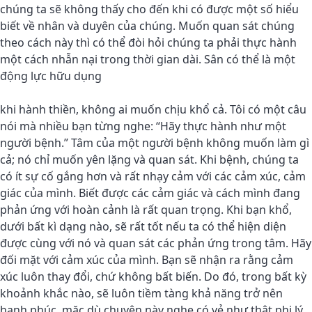
chúng ta sẽ không thấy cho đến khi có được một số hiểu
biết về nhân và duyên của chúng. Muốn quan sát chúng
theo cách này thì có thể đòi hỏi chúng ta phải thực hành
một cách nhẫn nại trong thời gian dài. Sân có thể là một
động lực hữu dụng
khi hành thiền, không ai muốn chịu khổ cả. Tôi có một câu
nói mà nhiều bạn từng nghe: “Hãy thực hành như một
người bệnh.” Tâm của một người bệnh không muốn làm gì
cả; nó chỉ muốn yên lặng và quan sát. Khi bệnh, chúng ta
có ít sự cố gắng hơn và rất nhạy cảm với các cảm xúc, cảm
giác của mình. Biết được các cảm giác và cách mình đang
phản ứng với hoàn cảnh là rất quan trọng. Khi bạn khổ,
dưới bất kì dạng nào, sẽ rất tốt nếu ta có thể hiện diện
được cùng với nó và quan sát các phản ứng trong tâm. Hãy
đối mặt với cảm xúc của mình. Bạn sẽ nhận ra rằng cảm
xúc luôn thay đổi, chứ không bất biến. Do đó, trong bất kỳ
khoảnh khắc nào, sẽ luôn tiềm tàng khả năng trở nên
hạnh phúc, mặc dù chuyện này nghe có vẻ như thật phi lý