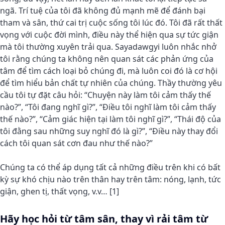
ngã. Trí tuệ của tôi đã không đủ mạnh mẽ để đánh bại
tham và sân, thứ cai trị cuộc sống tôi lúc đó. Tôi đã rất thất
vọng với cuộc đời mình, điều này thể hiện qua sự tức giận
mà tôi thường xuyên trải qua. Sayadawgyi luôn nhắc nhở
tôi rằng chúng ta không nên quan sát các phản ứng của
tâm để tìm cách loại bỏ chúng đi, mà luôn coi đó là cơ hội
để tìm hiểu bản chất tự nhiên của chúng. Thầy thường yêu
cầu tôi tự đặt câu hỏi: “Chuyện này làm tôi cảm thấy thế
nào?”, “Tôi đang nghĩ gì?”, “Điều tôi nghĩ làm tôi cảm thấy
thế nào?”, “Cảm giác hiện tại làm tôi nghĩ gì?”, “Thái độ của
tôi đằng sau những suy nghĩ đó là gì?”, “Điều này thay đổi
cách tôi quan sát cơn đau như thế nào?”
Chúng ta có thể áp dụng tất cả những điều trên khi có bất
kỳ sự khó chịu nào trên thân hay trên tâm: nóng, lạnh, tức
giận, ghen tị, thất vọng, v.v… [1]
Hãy học hỏi từ tâm sân, thay vì rải tâm từ