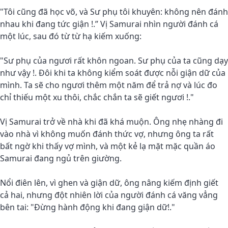
"Tôi cũng đã học võ, và Sư phụ tôi khuyên: không nên đánh
nhau khi đang tức giận !.” Vị Samurai nhìn người đánh cá
một lúc, sau đó từ từ hạ kiếm xuống:
"Sư phụ của ngươi rất khôn ngoan. Sư phụ của ta cũng dạy
như vậy !. Ðôi khi ta không kiểm soát được nỗi giận dữ của
mình. Ta sẽ cho ngươi thêm một năm để trả nợ và lúc đo
chỉ thiếu một xu thôi, chắc chắn ta sẽ giết ngươi !."
Vị Samurai trở về nhà khi đã khá muộn. Ông nhẹ nhàng đi
vào nhà vì không muốn đánh thức vợ, nhưng ông ta rất
bất ngờ khi thấy vợ mình, và một kẻ lạ mặt mặc quần áo
Samurai đang ngủ trên giường.
Nổi điên lên, vì ghen và giận dữ, ông nâng kiếm định giết
cả hai, nhưng đột nhiên lời của người đánh cá văng vẳng
bên tai: "Ðừng hành động khi đang giận dữ!."