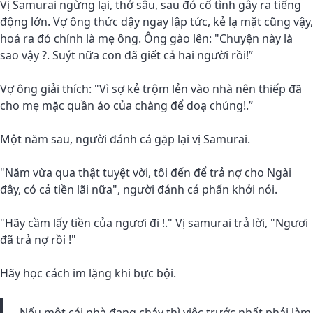
Vị Samurai ngừng lại, thở sâu, sau đó cố tình gây ra tiếng
động lớn. Vợ ông thức dậy ngay lập tức, kẻ lạ mặt cũng vậy,
hoá ra đó chính là mẹ ông. Ông gào lên: "Chuyện này là
sao vậy ?. Suýt nữa con đã giết cả hai người rồi!”
Vợ ông giải thích: "Vì sợ kẻ trộm lẻn vào nhà nên thiếp đã
cho mẹ mặc quần áo của chàng để doạ chúng!.”
Một năm sau, người đánh cá gặp lại vị Samurai.
"Năm vừa qua thật tuyệt vời, tôi đến để trả nợ cho Ngài
đây, có cả tiền lãi nữa", người đánh cá phấn khởi nói.
"Hãy cầm lấy tiền của ngươi đi !." Vị samurai trả lời, "Ngươi
đã trả nợ rồi !"
Hãy học cách im lặng khi bực bội.
Nếu một cái nhà đang cháy thì việc trước nhất phải làm